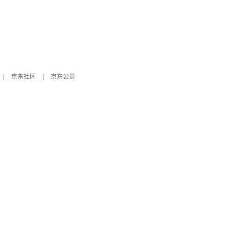
|
京东社区
|
京东公益